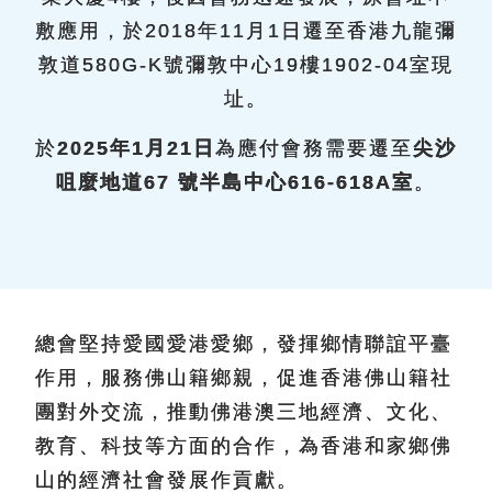
敷應用，於2018年11月1日遷至香港九龍彌
敦道580G-K號彌敦中心19樓1902-04室現
址。
於
2025年1月21日
為應付會務需要遷至
尖沙
咀麼地道67 號半島中心616-618A室
。
總會堅持愛國愛港愛鄉，發揮鄉情聯誼平臺
作用，服務佛山籍鄉親，促進香港佛山籍社
團對外交流，推動佛港澳三地經濟、文化、
教育、科技等方面的合作，為香港和家鄉佛
山的經濟社會發展作貢獻。